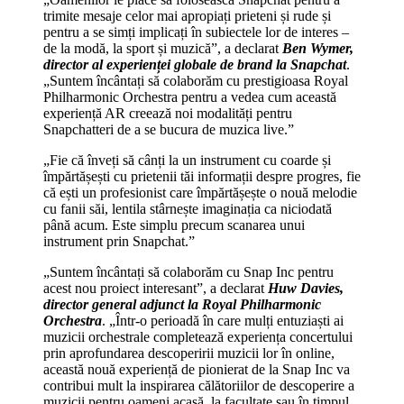
trimite mesaje celor mai apropiați prieteni și rude și
pentru a se simți implicați în subiectele lor de interes –
de la modă, la sport și muzică”, a declarat
Ben Wymer,
director al experienței globale de brand la Snapchat
.
„Suntem încântați să colaborăm cu prestigioasa Royal
Philharmonic Orchestra pentru a vedea cum această
experiență AR creează noi modalități pentru
Snapchatteri de a se bucura de muzica live.”
„Fie că înveți să cânți la un instrument cu coarde și
împărtășești cu prietenii tăi informații despre progres, fie
că ești un profesionist care împărtășește o nouă melodie
cu fanii săi, lentila stârnește imaginația ca niciodată
până acum. Este simplu precum scanarea unui
instrument prin Snapchat.”
„Suntem încântați să colaborăm cu Snap Inc pentru
acest nou proiect interesant”, a declarat
Huw Davies,
director general adjunct la Royal Philharmonic
Orchestra
. „Într-o perioadă în care mulți entuziaști ai
muzicii orchestrale completează experiența concertului
prin aprofundarea descoperirii muzicii lor în online,
această nouă experiență de pionierat de la Snap Inc va
contribui mult la inspirarea călătoriilor de descoperire a
muzicii pentru oameni acasă, la facultate sau în timpul