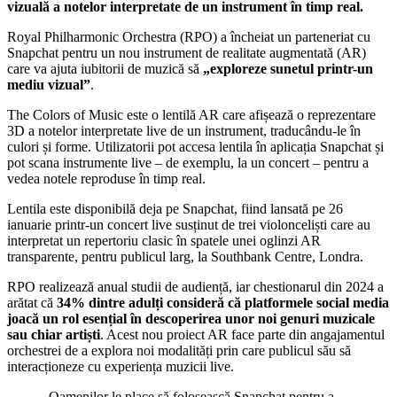
vizuală a notelor interpretate de un instrument în timp real.
Royal Philharmonic Orchestra (RPO) a încheiat un parteneriat cu
Snapchat pentru un nou instrument de realitate augmentată (AR)
care va ajuta iubitorii de muzică să
„exploreze sunetul printr-un
mediu vizual”
.
The Colors of Music este o lentilă AR care afișează o reprezentare
3D a notelor interpretate live de un instrument, traducându-le în
culori și forme. Utilizatorii pot accesa lentila în aplicația Snapchat și
pot scana instrumente live – de exemplu, la un concert – pentru a
vedea notele reproduse în timp real.
Lentila este disponibilă deja pe Snapchat, fiind lansată pe 26
ianuarie printr-un concert live susținut de trei violonceliști care au
interpretat un repertoriu clasic în spatele unei oglinzi AR
transparente, pentru publicul larg, la Southbank Centre, Londra.
RPO realizează anual studii de audiență, iar chestionarul din 2024 a
arătat că
34% dintre adulți consideră că platformele social media
joacă un rol esențial în descoperirea unor noi genuri muzicale
sau chiar artiști
. Acest nou proiect AR face parte din angajamentul
orchestrei de a explora noi modalități prin care publicul său să
interacționeze cu experiența muzicii live.
„Oamenilor le place să folosească Snapchat pentru a