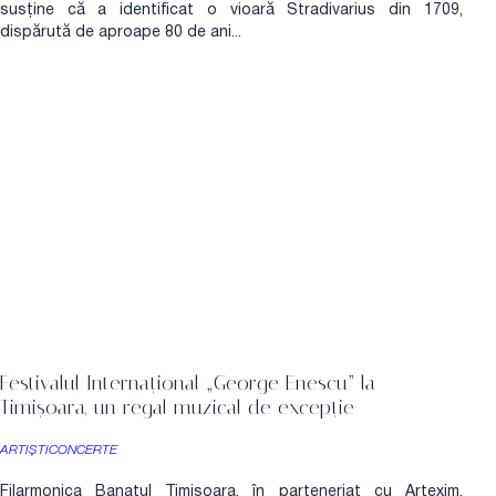
susține că a identificat o vioară Stradivarius din 1709,
dispărută de aproape 80 de ani...
Festivalul Internațional „George Enescu” la
Timișoara, un regal muzical de excepție
ARTIȘTI
CONCERTE
Filarmonica Banatul Timișoara, în parteneriat cu Artexim,