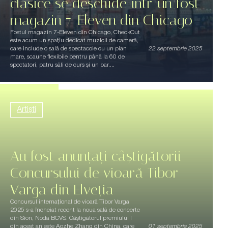
clasice se deschide într-un fost
magazin 7-Eleven din Chicago
Fostul magazin 7-Eleven din Chicago, CheckOut
este acum un spațiu dedicat muzicii de cameră,
care include o sală de spectacole cu un pian
22 septembrie 2025
mare, scaune flexibile pentru până la 60 de
spectatori, patru săli de curs și un bar....
Artiști
Au fost anunțați câștigătorii
Concursului de vioară Tibor
Varga din Elveția
Concursul internațional de vioară Tibor Varga
2025 s-a încheiat recent la noua sală de concerte
din Sion, Noda BCVS. Câștigătorul premiului I
din acest an este Aozhe Zhang din China, care
01 septembrie 2025