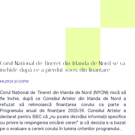
Corul Național de Tineret din Irlanda de Nord se va
închide după ce a pierdut 100% din finanțare
MUZICA ȘI COPIII
Corul Național de Tineret din Irlanda de Nord (NYCNI) riscă să
fie închis, după ce Consiliul Artelor din Irlanda de Nord a
refuzat să reînnoiască finanțarea corului ca parte a
Programului anual de finanțare 2025/26. Consiliul Artelor a
declarat pentru BBC că „nu poate dezvălui informații specifice
cu privire la respingerea oricărei cereri” și că decizia s-a bazat
pe o evaluare a cererii corului în lumina criteriilor programului...