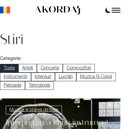
Home
Stiri
Articole
Știri
Evenimente
Oportunități profesionale
Resurse
Categorie:
Toate
Artiști
Concerte
Compozitori
Instrumente
Interviuri
Lucrări
Muzica Și Copiii
Perioade
Tehnologie
Muzica și starea de bine
Interpretarea la un instrument