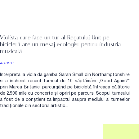
Violista care face un tur al Regatului Unit pe
bicicletă are un mesaj ecologist pentru industria
muzicală
ARTIȘTI
Interpreta la viola da gamba Sarah Small din Northamptonshire
și-a încheiat recent turneul de 10 săptămâni „Good Again?”
prin Marea Britanie, parcurgând pe bicicletă întreaga călătorie
de 2,500 mile cu concerte și opriri pe parcurs. Scopul turneului
a fost de a conștientiza impactul asupra mediului al turneelor
tradiționale din sectorul artistic...