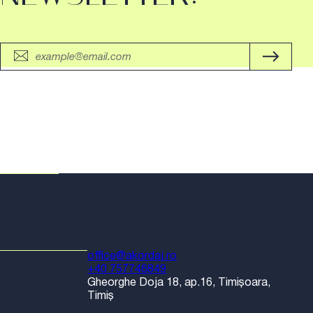
office@akordaj.ro
+40 757746849
Gheorghe Doja 18, ap.16, Timișoara,
Timiș