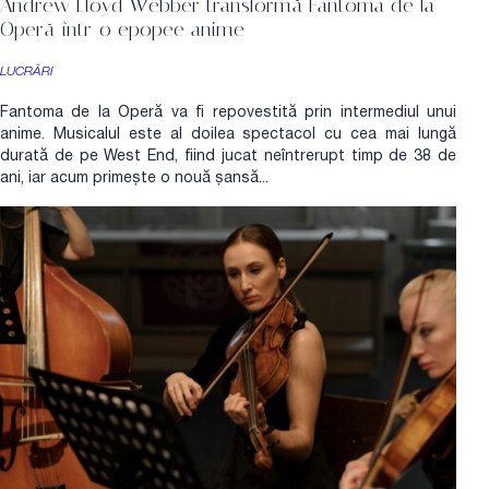
Andrew Lloyd Webber transformă Fantoma de la
Operă într-o epopee anime
LUCRĂRI
Fantoma de la Operă va fi repovestită prin intermediul unui
anime. Musicalul este al doilea spectacol cu cea mai lungă
durată de pe West End, fiind jucat neîntrerupt timp de 38 de
ani, iar acum primește o nouă șansă...