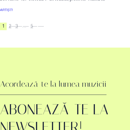
ARTIȘTI
1
2
3
…
5
Acordează-te la lumea muzicii
ABONEAZĂ-TE LA
NEWSLETTER!