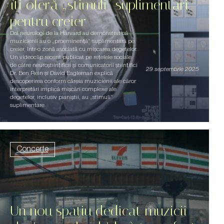
îți oferă „stimuli” suplimentari
pentru creier
Doi neurologi de la Harvard au demonstrat că
muzicienii au o „proeminență” suplimentară pe
creier, într-o zonă asociată cu mișcarea degetelor.
Un videoclip recent publicat pe rețelele sociale
de către neuroștiințificii și comunicatorii științifici
29 septembrie 2025
Dr. Ben Rein și David Eagleman explică
descoperirea conform căreia muzicienii ale căror
interpretări implică mișcări complexe ale
degetelor, inclusiv pianiștii, au „stimuli”
suplimentare.
Concerte
Un nou spațiu dedicat muzicii