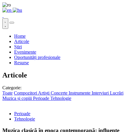
Home
Articole
Știri
Evenimente
Oportunități profesionale
Resurse
Articole
Categorie:
Toate
Compozitori
Artiști
Concerte
Instrumente
Interviuri
Lucrări
Muzica și copiii
Perioade
Tehnologie
Perioade
Tehnologie
Muzica clasică în epoca contemporană: influențe