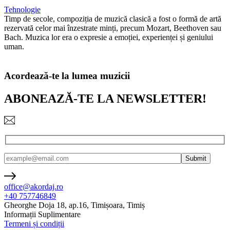
Tehnologie
Timp de secole, compoziția de muzică clasică a fost o formă de artă
rezervată celor mai înzestrate minți, precum Mozart, Beethoven sau
Bach. Muzica lor era o expresie a emoției, experienței și geniului
uman.
Acordează-te la lumea muzicii
ABONEAZĂ-TE LA NEWSLETTER!
office@akordaj.ro
+40 757746849
Gheorghe Doja 18, ap.16, Timișoara, Timiș
Informații Suplimentare
Termeni și condiții