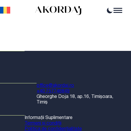
Home
Articole
Știri
Evenimente
Oportunități profesionale
Resurse
office@akordaj.ro
+40 757746849
Gheorghe Doja 18, ap.16, Timișoara,
Timiș
Informații Suplimentare
Termeni și condiții
Politica de confidențialitate