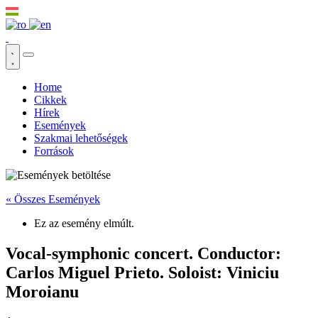
Home
Cikkek
Hírek
Események
Szakmai lehetőségek
Források
« Összes Események
Ez az esemény elmúlt.
Vocal-symphonic concert. Conductor:
Carlos Miguel Prieto. Soloist: Viniciu
Moroianu