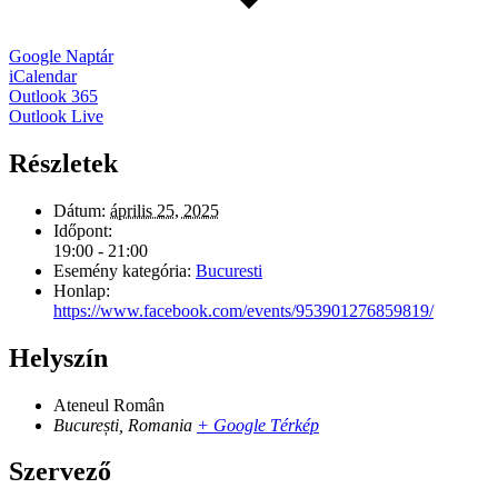
Google Naptár
iCalendar
Outlook 365
Outlook Live
Részletek
Dátum:
április 25, 2025
Időpont:
19:00 - 21:00
Esemény kategória:
Bucuresti
Honlap:
https://www.facebook.com/events/953901276859819/
Helyszín
Ateneul Român
București
,
Romania
+ Google Térkép
Szervező