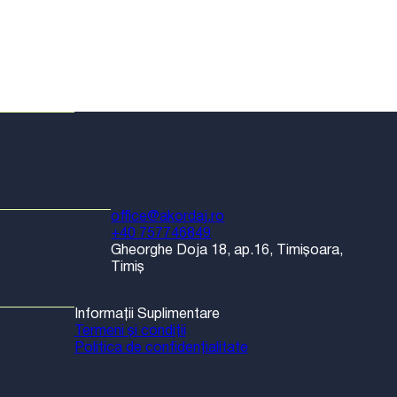
căuta
Eveni
office@akordaj.ro
+40 757746849
Gheorghe Doja 18, ap.16, Timișoara,
Timiș
Informații Suplimentare
Termeni și condiții
Politica de confidențialitate