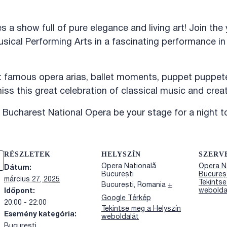
 a show full of pure elegance and living art! Join th
sical Performing Arts in a fascinating performance in
 famous opera arias, ballet moments, puppet puppete
iss this great celebration of classical music and creati
e Bucharest National Opera be your stage for a night 
RÉSZLETEK
HELYSZÍN
SZERV
Opera Națională
Opera N
Dátum:
București
Bucureș
március 27, 2025
Tekints
București
,
Romania
+
webolda
Időpont:
Google Térkép
20:00 - 22:00
Tekintse meg a Helyszín
Esemény kategória:
weboldalát
Bucuresti