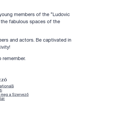
e young members of the “Ludovic
 the fabulous spaces of the
ers and actors. Be captivated in
vity!
to remember.
EZŐ
ațională
ti
e meg a Szervező
lát