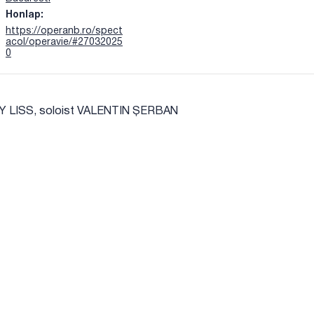
Honlap:
https://operanb.ro/spect
acol/operavie/#27032025
0
Y LISS, soloist VALENTIN ȘERBAN