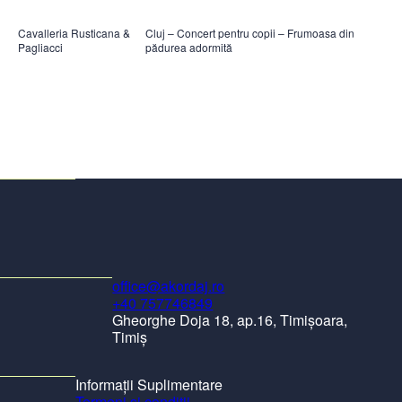
Cavalleria Rusticana &
Cluj – Concert pentru copii – Frumoasa din
Pagliacci
pădurea adormită
office@akordaj.ro
+40 757746849
Gheorghe Doja 18, ap.16, Timișoara,
Timiș
Informații Suplimentare
Termeni și condiții