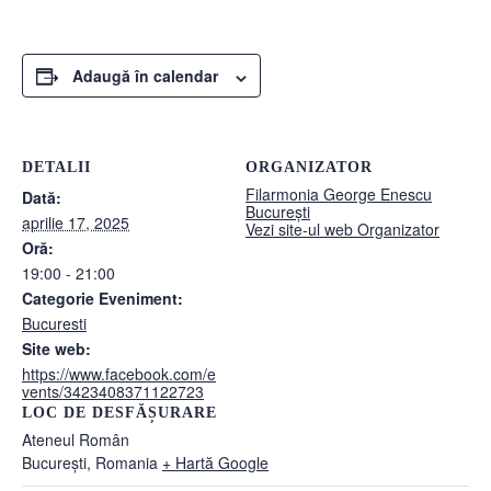
Adaugă în calendar
DETALII
ORGANIZATOR
Filarmonia George Enescu
Dată:
București
aprilie 17, 2025
Vezi site-ul web Organizator
Oră:
19:00 - 21:00
Categorie Eveniment:
Bucuresti
Site web:
https://www.facebook.com/e
vents/3423408371122723
LOC DE DESFĂȘURARE
Ateneul Român
București
,
Romania
+ Hartă Google