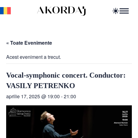
Home
Articole
Știri
« Toate Evenimente
Evenimente
Oportunități profesionale
Acest eveniment a trecut.
Resurse
Vocal-symphonic concert. Conductor:
VASILY PETRENKO
aprilie 17, 2025 @ 19:00
-
21:00