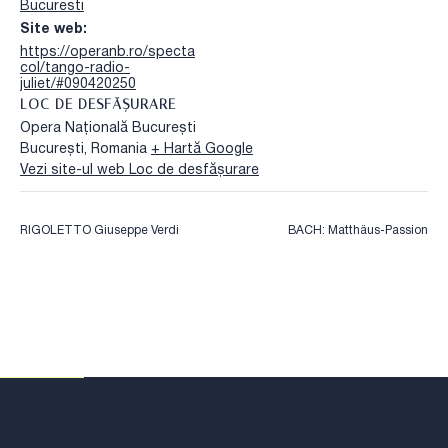
Bucuresti
Site web:
https://operanb.ro/specta
col/tango-radio-
juliet/#090420250
LOC DE DESFĂȘURARE
Opera Națională București
București
,
Romania
+ Hartă Google
Vezi site-ul web Loc de desfășurare
RIGOLETTO Giuseppe Verdi
BACH: Matthäus-Passion