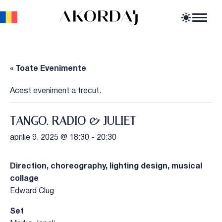
Home
Articole
Știri
« Toate Evenimente
Evenimente
Oportunități profesionale
Acest eveniment a trecut.
Resurse
TANGO. RADIO & JULIET
aprilie 9, 2025 @ 18:30
-
20:30
Direction, choreography, lighting design, musical
collage
Edward Clug
Set