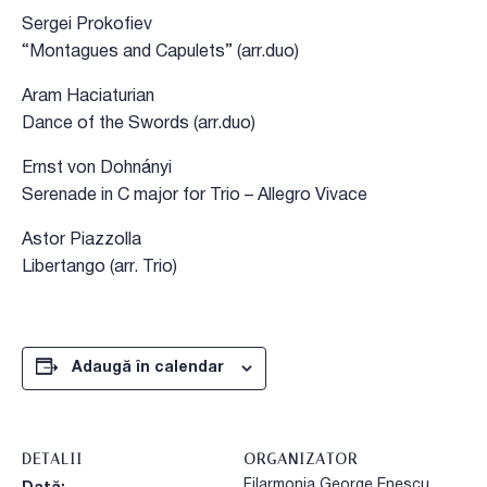
Sergei Prokofiev
“Montagues and Capulets” (arr.duo)
Aram Haciaturian
Dance of the Swords (arr.duo)
Ernst von Dohnányi
Serenade in C major for Trio – Allegro Vivace
Astor Piazzolla
Libertango (arr. Trio)
Adaugă în calendar
DETALII
ORGANIZATOR
Filarmonia George Enescu