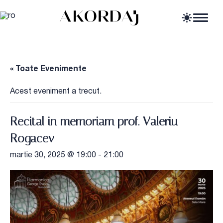
Home
Articole
Știri
« Toate Evenimente
Evenimente
Oportunități profesionale
Acest eveniment a trecut.
Resurse
Recital in memoriam prof. Valeriu
Rogacev
martie 30, 2025 @ 19:00
-
21:00