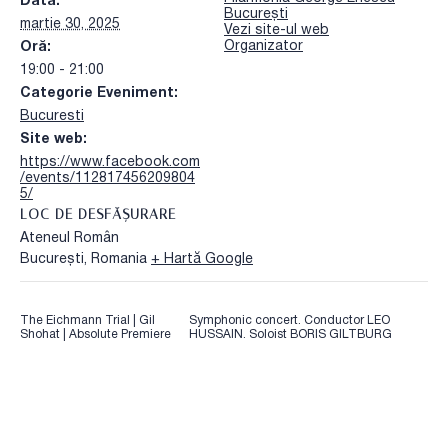
Dată:
București
martie 30, 2025
Vezi site-ul web
Organizator
Oră:
19:00 - 21:00
Categorie Eveniment:
Bucuresti
Site web:
https://www.facebook.com
/events/112817456209804
5/
LOC DE DESFĂȘURARE
Ateneul Român
București
,
Romania
+ Hartă Google
The Eichmann Trial | Gil
Symphonic concert. Conductor LEO
Shohat | Absolute Premiere
HUSSAIN. Soloist BORIS GILTBURG