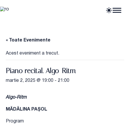
Home
Articole
Știri
« Toate Evenimente
Evenimente
Oportunități profesionale
Acest eveniment a trecut.
Resurse
Piano recital. Algo-Ritm
martie 2, 2025 @ 19:00
-
21:00
Algo-Ritm
MĂDĂLINA PAŞOL
Program