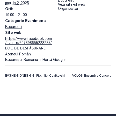
București
martie 2, 2025
Vezi site-ul web
Organizator
Oră:
19:00 - 21:00
Categorie Eveniment:
Bucuresti
Site web:
https://www.facebook.com
/events/607898655223237/
LOC DE DESFĂȘURARE
Ateneul Român
București
,
Romania
+ Hartă Google
EVGHENI ONEGHIN | Piotr Ilici Ceaikovski
VOŁOSI Ensemble Concert