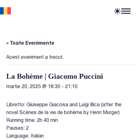
Home
Articole
Știri
« Toate Evenimente
Evenimente
Oportunități profesionale
Acest eveniment a trecut.
Resurse
La Bohème | Giacomo Puccini
martie 20, 2025 @ 18:30
-
21:10
Libretto: Giuseppe Giacosa and Luigi Illica (after the
novel Scènes de la vie de bohème by Henri Murger)
Running time: 2h 40 min
Pauses: 2
Language: Italian