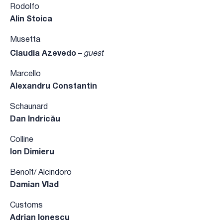
Rodolfo
Alin Stoica
Musetta
guest
Claudia Azevedo
–
Marcello
Alexandru Constantin
Schaunard
Dan Indricău
Colline
Ion Dimieru
Benoît/ Alcindoro
Damian Vlad
Customs
Adrian Ionescu