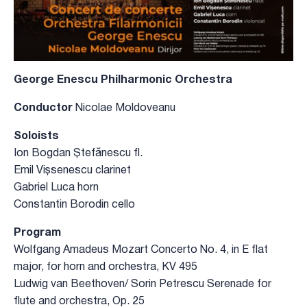
George Enescu Philharmonic Orchestra
Conductor
Nicolae Moldoveanu
Soloists
Ion Bogdan Ștefănescu fl.
Emil Vișsenescu clarinet
Gabriel Luca horn
Constantin Borodin cello
Program
Wolfgang Amadeus Mozart Concerto No. 4, in E flat
major, for horn and orchestra, KV 495
Ludwig van Beethoven/ Sorin Petrescu Serenade for
flute and orchestra, Op. 25