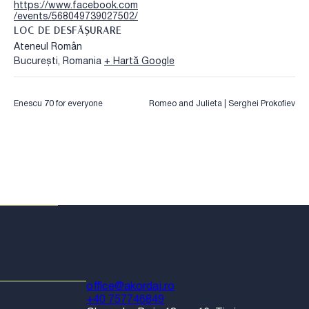
https://www.facebook.com
/events/568049739027502/
LOC DE DESFĂȘURARE
Ateneul Român
București
,
Romania
+ Hartă Google
Enescu 70 for everyone
Romeo and Julieta | Serghei Prokofiev
office@akordaj.ro
+40 757746849