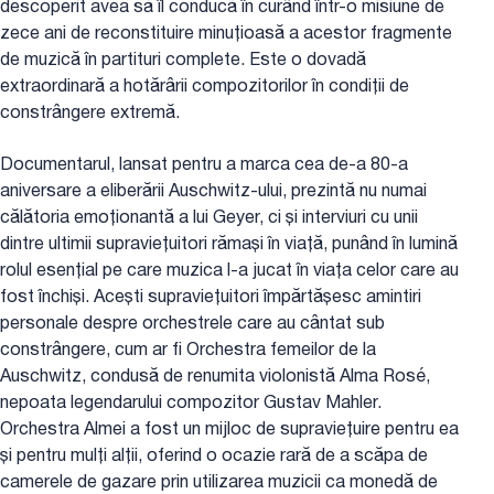
descoperit avea să îl conducă în curând într-o misiune de
zece ani de reconstituire minuțioasă a acestor fragmente
de muzică în partituri complete. Este o dovadă
extraordinară a hotărârii compozitorilor în condiții de
constrângere extremă.
Documentarul, lansat pentru a marca cea de-a 80-a
aniversare a eliberării Auschwitz-ului, prezintă nu numai
călătoria emoționantă a lui Geyer, ci și interviuri cu unii
dintre ultimii supraviețuitori rămași în viață, punând în lumină
rolul esențial pe care muzica l-a jucat în viața celor care au
fost închiși. Acești supraviețuitori împărtășesc amintiri
personale despre orchestrele care au cântat sub
constrângere, cum ar fi Orchestra femeilor de la
Auschwitz, condusă de renumita violonistă Alma Rosé,
nepoata legendarului compozitor Gustav Mahler.
Orchestra Almei a fost un mijloc de supraviețuire pentru ea
și pentru mulți alții, oferind o ocazie rară de a scăpa de
camerele de gazare prin utilizarea muzicii ca monedă de