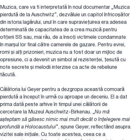
Muzica, care va fi interpretată în noul documentar „Muzica
pierdută de la Auschwitz”, dezvăluie un capitol înfricoșător
din istoria lagărului, unul în care supraviețuirea era adesea
determinată de capacitatea de a crea muzică pentru
ofițerii SS sau, mai rău, de a însoți victimele condamnate
în marșul lor final către camerele de gazare. Pentru evrei,
romi și alți prizonieri, muzica nu a fost doar un mijloc de
opresiune, ci a devenit un simbol al rezistenței, țesută cu
note secrete și melodii interzise ca acte de rebeliune
tăcută.
Călătoria lui Geyer pentru a dezgropa această comoară
pierdută a început în urmă cu aproape un deceniu. El a dat
prima dată peste arhive în timpul unei călătorii de
cercetare la Muzeul Auschwitz-Birkenau. „
Nu mă
așteptam să găsesc nimic mai mult decât o înțelegere mai
profundă a Holocaustului
”, spune Geyer, reflectând asupra
vizitei sale inițiale. Cu toate acestea, ceea ce a