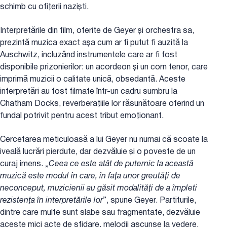
schimb cu ofițerii naziști.
Interpretările din film, oferite de Geyer și orchestra sa,
prezintă muzica exact așa cum ar fi putut fi auzită la
Auschwitz, incluzând instrumentele care ar fi fost
disponibile prizonierilor: un acordeon și un corn tenor, care
imprimă muzicii o calitate unică, obsedantă. Aceste
interpretări au fost filmate într-un cadru sumbru la
Chatham Docks, reverberațiile lor răsunătoare oferind un
fundal potrivit pentru acest tribut emoționant.
Cercetarea meticuloasă a lui Geyer nu numai că scoate la
iveală lucrări pierdute, dar dezvăluie și o poveste de un
curaj imens. „
Ceea ce este atât de puternic la această
muzică este modul în care, în fața unor greutăți de
neconceput, muzicienii au găsit modalități de a împleti
rezistența în interpretările lor
”, spune Geyer. Partiturile,
dintre care multe sunt slabe sau fragmentate, dezvăluie
aceste mici acte de sfidare, melodii ascunse la vedere,