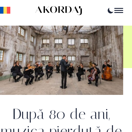
Home
Articole
Știri
Evenimente
Oportunități profesionale
Resurse
După 80 de ani,
muzica pierdută de