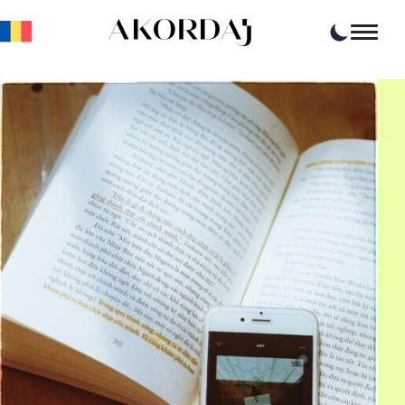
Home
Articole
Știri
Evenimente
Oportunități profesionale
Resurse