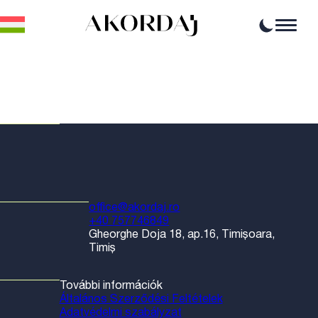
Home
Cikkek
Hírek
Események
Szakmai lehetőségek
Források
office@akordaj.ro
+40 757746849
Gheorghe Doja 18, ap.16, Timișoara,
Timiș
További információk
Általános Szerződési Feltételek
Adatvédelmi szabályzat