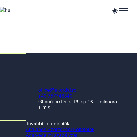
Home
Cikkek
Hírek
Események
Szakmai lehetőségek
Források
office@akordaj.ro
+40 757746849
Gheorghe Doja 18, ap.16, Timișoara,
Timiș
További információk
Általános Szerződési Feltételek
Adatvédelmi szabályzat