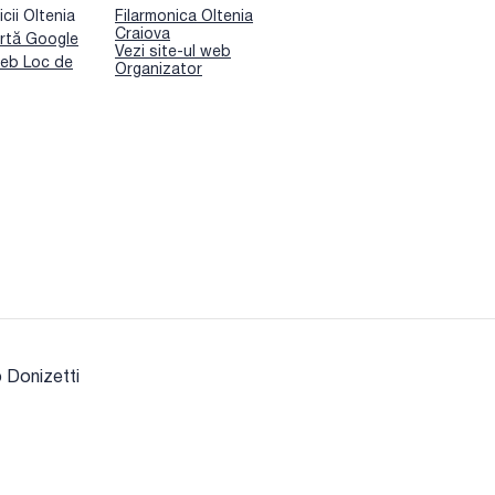
cii Oltenia
Filarmonica Oltenia
Craiova
rtă Google
Vezi site-ul web
web Loc de
Organizator
o Donizetti