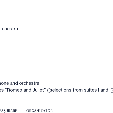
rchestra
hone and orchestra
 “Romeo and Juliet” ((selections from suites I and II)
FĂȘURARE
ORGANIZATOR