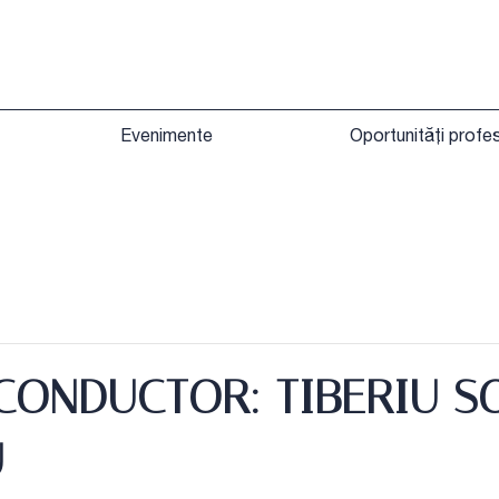
Evenimente
Oportunități profe
 CONDUCTOR: TIBERIU SO
U