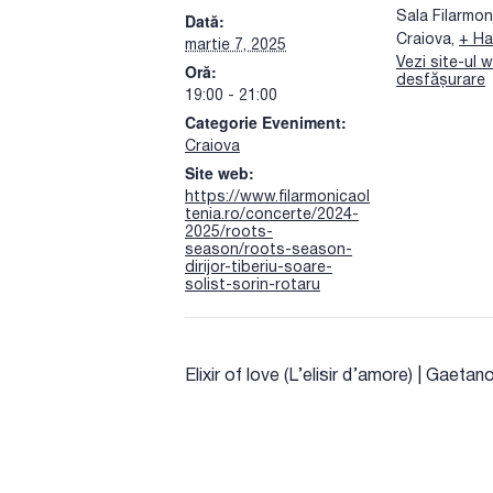
Dată:
Sala Filarmoni
Craiova
,
+ Ha
martie 7, 2025
Vezi site-ul 
Oră:
desfășurare
19:00 - 21:00
Categorie Eveniment:
Craiova
Site web:
https://www.filarmonicaol
tenia.ro/concerte/2024-
2025/roots-
season/roots-season-
dirijor-tiberiu-soare-
solist-sorin-rotaru
Elixir of love (L’elisir d’amore) | Gaetan