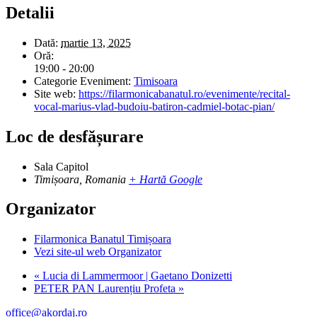
Detalii
Dată:
martie 13, 2025
Oră:
19:00 - 20:00
Categorie Eveniment:
Timisoara
Site web:
https://filarmonicabanatul.ro/evenimente/recital-
vocal-marius-vlad-budoiu-batiron-cadmiel-botac-pian/
Loc de desfășurare
Sala Capitol
Timișoara
,
Romania
+ Hartă Google
Organizator
Filarmonica Banatul Timișoara
Vezi site-ul web Organizator
«
Lucia di Lammermoor | Gaetano Donizetti
PETER PAN Laurențiu Profeta
»
office@akordaj.ro