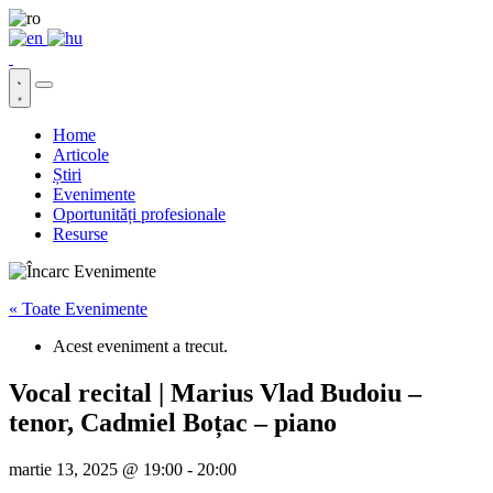
Home
Articole
Știri
Evenimente
Oportunități profesionale
Resurse
« Toate Evenimente
Acest eveniment a trecut.
Vocal recital | Marius Vlad Budoiu –
tenor, Cadmiel Boțac – piano
martie 13, 2025 @ 19:00
-
20:00