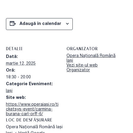
Adaugă în calendar
DETALII
ORGANIZATOR
Opera Națională Română
Dată:
Iași
martie 12, 2025
Vezi site-ul web
Organizator
Oră:
18:30 - 20:00
Categorie Eveniment:
Iași
Site web:
https://www.operaiasi.ro/ti
cketsys-event/carmina-
burana-carl-orff-6/
LOC DE DESFĂȘURARE
Opera Națională Română Iași