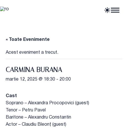
Home
Articole
Știri
« Toate Evenimente
Evenimente
Oportunități profesionale
Acest eveniment a trecut.
Resurse
CARMINA BURANA
martie 12, 2025 @ 18:30
-
20:00
Cast
Soprano – Alexandra Procopovici (guest)
Tenor – Petru Pavel
Baritone – Alexandru Constantin
Actor – Claudiu Bleonț (guest)