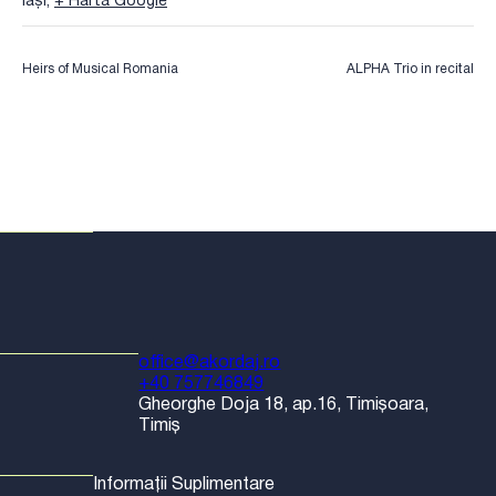
Iași
,
+ Hartă Google
Heirs of Musical Romania
ALPHA Trio in recital
office@akordaj.ro
+40 757746849
Gheorghe Doja 18, ap.16, Timișoara,
Timiș
Informații Suplimentare