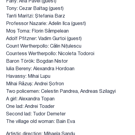
Fany: Ana Pavel (guest)
Tony: Cezar Baltag (guest)
Tanti Maritzi: Ștefania Barz
Professor Nazarie: Adelin Ilca (guest)
Moș Toma: Florin Sâmpelean
Adolf Pfitzner: Vadim Gurtoi (guest)
Count Wertherpollo: Călin Nițulescu
Countess Wertherpollo: Nicoleta Todoroi
Baron Török: Bogdan Nistor
Iulia Bereny: Alexandra Hordoan
Havassy: Mihai Lupu
Mihai Răzuș: Andrei Șofron
Two policemen: Celestin Pandrea, Andreas Szilagyi
A girl: Alexandra Topan
One lad: Andrei Toader
Second lad: Tudor Demeter
The village old woman: Bain Eva
Artistic direction: Mihaela Sandu