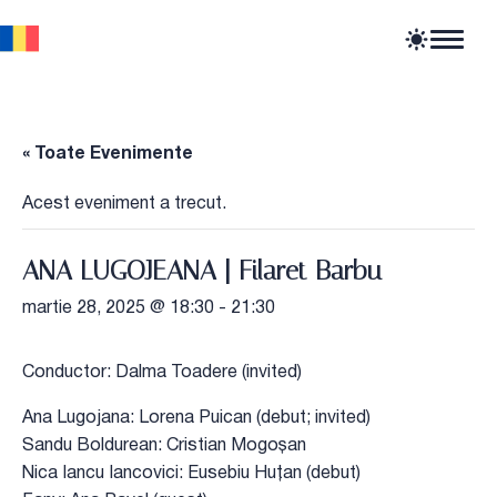
Home
Articole
Știri
« Toate Evenimente
Evenimente
Oportunități profesionale
Acest eveniment a trecut.
Resurse
ANA LUGOJEANA | Filaret Barbu
martie 28, 2025 @ 18:30
-
21:30
Conductor: Dalma Toadere (invited)
Ana Lugojana: Lorena Puican (debut; invited)
Sandu Boldurean: Cristian Mogoșan
Nica Iancu Iancovici: Eusebiu Huțan (debut)