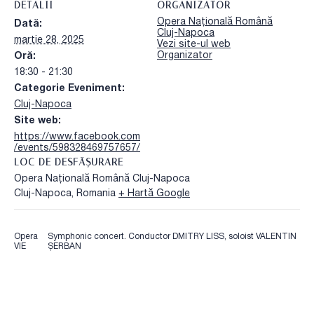
DETALII
ORGANIZATOR
Opera Națională Română
Dată:
Cluj-Napoca
martie 28, 2025
Vezi site-ul web
Organizator
Oră:
18:30 - 21:30
Categorie Eveniment:
Cluj-Napoca
Site web:
https://www.facebook.com
/events/598328469757657/
LOC DE DESFĂȘURARE
Opera Națională Română Cluj-Napoca
Cluj-Napoca
,
Romania
+ Hartă Google
Opera
Symphonic concert. Conductor DMITRY LISS, soloist VALENTIN
VIE
ȘERBAN