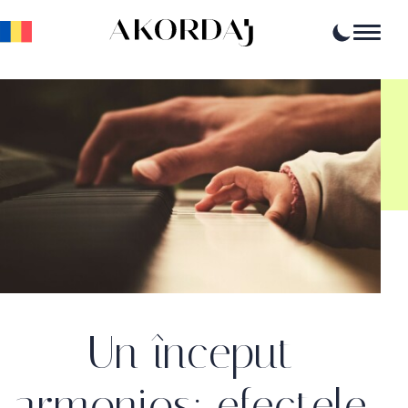
Home
Articole
Știri
Evenimente
Oportunități profesionale
Resurse
Un început
armonios: efectele