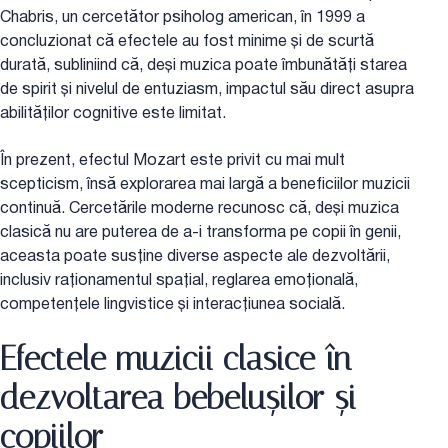
Chabris, un cercetător psiholog american, în 1999 a
concluzionat că efectele au fost minime și de scurtă
durată, subliniind că, deși muzica poate îmbunătăți starea
de spirit și nivelul de entuziasm, impactul său direct asupra
abilităților cognitive este limitat.
În prezent, efectul Mozart este privit cu mai mult
scepticism, însă explorarea mai largă a beneficiilor muzicii
continuă. Cercetările moderne recunosc că, deși muzica
clasică nu are puterea de a-i transforma pe copii în genii,
aceasta poate susține diverse aspecte ale dezvoltării,
inclusiv raționamentul spațial, reglarea emoțională,
competențele lingvistice și interacțiunea socială.
Efectele muzicii clasice în
dezvoltarea bebelușilor și
copiilor