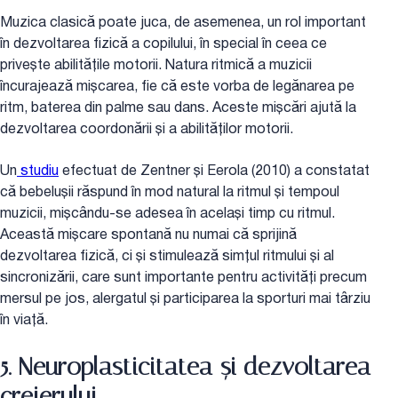
Muzica clasică poate juca, de asemenea, un rol important
în dezvoltarea fizică a copilului, în special în ceea ce
privește abilitățile motorii. Natura ritmică a muzicii
încurajează mișcarea, fie că este vorba de legănarea pe
ritm, baterea din palme sau dans. Aceste mișcări ajută la
dezvoltarea coordonării și a abilităților motorii.
Un
studiu
efectuat de Zentner și Eerola (2010) a constatat
că bebelușii răspund în mod natural la ritmul și tempoul
muzicii, mișcându-se adesea în același timp cu ritmul.
Această mișcare spontană nu numai că sprijină
dezvoltarea fizică, ci și stimulează simțul ritmului și al
sincronizării, care sunt importante pentru activități precum
mersul pe jos, alergatul și participarea la sporturi mai târziu
în viață.
5. Neuroplasticitatea și dezvoltarea
creierului