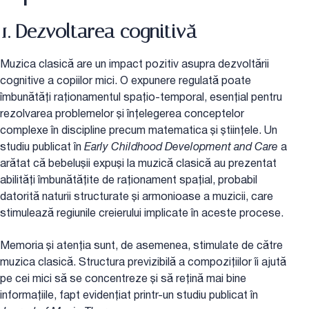
1. Dezvoltarea cognitivă
Muzica clasică are un impact pozitiv asupra dezvoltării
cognitive a copiilor mici. O expunere regulată poate
îmbunătăți raționamentul spațio-temporal, esențial pentru
rezolvarea problemelor și înțelegerea conceptelor
complexe în discipline precum matematica și științele. Un
studiu publicat în
Early Childhood Development and Care
a
arătat că bebelușii expuși la muzică clasică au prezentat
abilități îmbunătățite de raționament spațial, probabil
datorită naturii structurate și armonioase a muzicii, care
stimulează regiunile creierului implicate în aceste procese.
Memoria și atenția sunt, de asemenea, stimulate de către
muzica clasică. Structura previzibilă a compozițiilor îi ajută
pe cei mici să se concentreze și să rețină mai bine
informațiile, fapt evidențiat printr-un studiu publicat în