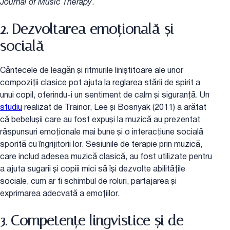
Journal of Music Therapy
.
2. Dezvoltarea emoțională și
socială
Cântecele de leagăn și ritmurile liniștitoare ale unor
compoziții clasice pot ajuta la reglarea stării de spirit a
unui copil, oferindu-i un sentiment de calm și siguranță. Un
studiu
realizat de Trainor, Lee și Bosnyak (2011) a arătat
că bebelușii care au fost expuși la muzică au prezentat
răspunsuri emoționale mai bune și o interacțiune socială
sporită cu îngrijitorii lor. Sesiunile de terapie prin muzică,
care includ adesea muzică clasică, au fost utilizate pentru
a ajuta sugarii și copiii mici să își dezvolte abilitățile
sociale, cum ar fi schimbul de roluri, partajarea și
exprimarea adecvată a emoțiilor.
3. Competențe lingvistice și de