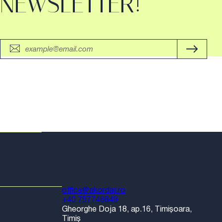
NEWSLETTER!
office@akordaj.ro
+40 757746849
Gheorghe Doja 18, ap.16, Timișoara,
Timiș