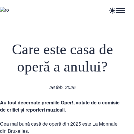
Home
Articole
Știri
Care este casa de
Evenimente
Oportunități profesionale
Resurse
operă a anului?
26 feb. 2025
Au fost decernate premiile Oper!, votate de o comisie
de critici și reporteri muzicali.
Cea mai bună casă de operă din 2025 este La Monnaie
din Bruxelles.