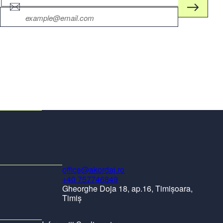
office@akordaj.ro
+40 757746849
Gheorghe Doja 18, ap.16, Timișoara,
Timiș