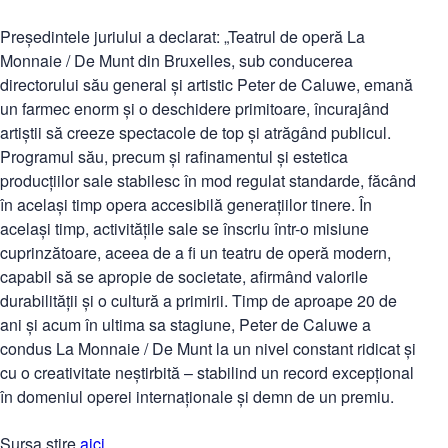
Președintele juriului a declarat: „Teatrul de operă La
Monnaie / De Munt din Bruxelles, sub conducerea
directorului său general și artistic Peter de Caluwe, emană
un farmec enorm și o deschidere primitoare, încurajând
artiștii să creeze spectacole de top și atrăgând publicul.
Programul său, precum și rafinamentul și estetica
producțiilor sale stabilesc în mod regulat standarde, făcând
în același timp opera accesibilă generațiilor tinere. În
același timp, activitățile sale se înscriu într-o misiune
cuprinzătoare, aceea de a fi un teatru de operă modern,
capabil să se apropie de societate, afirmând valorile
durabilității și o cultură a primirii. Timp de aproape 20 de
ani și acum în ultima sa stagiune, Peter de Caluwe a
condus La Monnaie / De Munt la un nivel constant ridicat și
cu o creativitate neștirbită – stabilind un record excepțional
în domeniul operei internaționale și demn de un premiu.
Sursa știre
aici
.