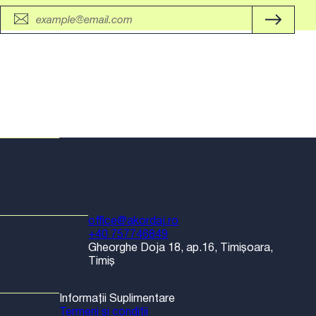
office@akordaj.ro
+40 757746849
Gheorghe Doja 18, ap.16, Timișoara,
Timiș
Informații Suplimentare
Termeni și condiții