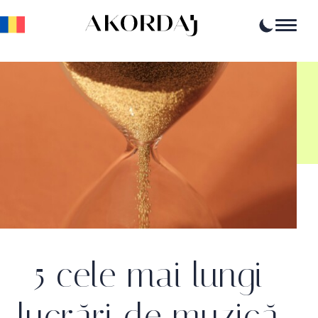
Home
Articole
Știri
Evenimente
Oportunități profesionale
Resurse
5 cele mai lungi
lucrări de muzică