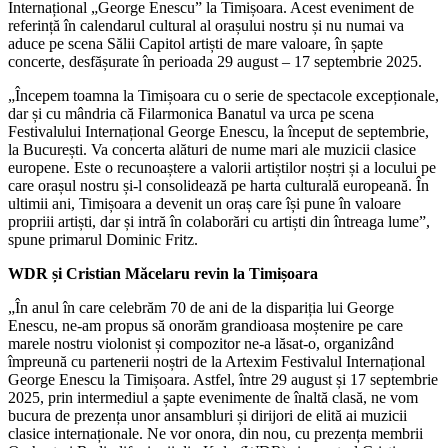
Internațional „George Enescu” la Timișoara. Acest eveniment de
referință în calendarul cultural al orașului nostru și nu numai va
aduce pe scena Sălii Capitol artiști de mare valoare, în șapte
concerte, desfășurate în perioada 29 august – 17 septembrie 2025.
„Începem toamna la Timișoara cu o serie de spectacole excepționale,
dar și cu mândria că Filarmonica Banatul va urca pe scena
Festivalului Internațional George Enescu, la început de septembrie,
la București. Va concerta alături de nume mari ale muzicii clasice
europene. Este o recunoaștere a valorii artiștilor noștri și a locului pe
care orașul nostru și-l consolidează pe harta culturală europeană. În
ultimii ani, Timișoara a devenit un oraș care își pune în valoare
propriii artiști, dar și intră în colaborări cu artiști din întreaga lume”,
spune primarul Dominic Fritz.
WDR și Cristian Măcelaru revin la Timișoara
„În anul în care celebrăm 70 de ani de la dispariția lui George
Enescu, ne-am propus să onorăm grandioasa moștenire pe care
marele nostru violonist și compozitor ne-a lăsat-o, organizând
împreună cu partenerii noștri de la Artexim Festivalul Internațional
George Enescu la Timișoara. Astfel, între 29 august și 17 septembrie
2025, prin intermediul a șapte evenimente de înaltă clasă, ne vom
bucura de prezența unor ansambluri și dirijori de elită ai muzicii
clasice internaționale. Ne vor onora, din nou, cu prezența membrii