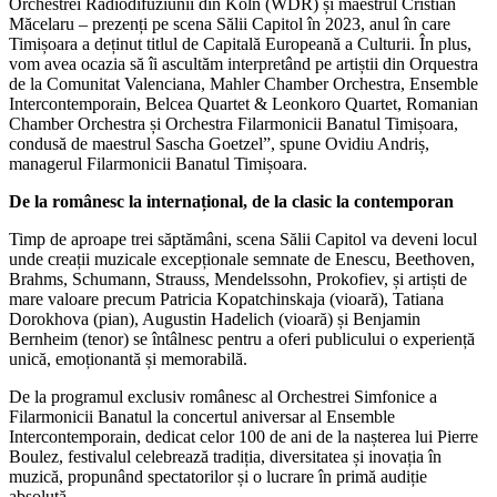
Orchestrei Radiodifuziunii din Koln (WDR) și maestrul Cristian
Măcelaru – prezenți pe scena Sălii Capitol în 2023, anul în care
Timișoara a deținut titlul de Capitală Europeană a Culturii. În plus,
vom avea ocazia să îi ascultăm interpretând pe artiștii din Orquestra
de la Comunitat Valenciana, Mahler Chamber Orchestra, Ensemble
Intercontemporain, Belcea Quartet & Leonkoro Quartet, Romanian
Chamber Orchestra și Orchestra Filarmonicii Banatul Timișoara,
condusă de maestrul Sascha Goetzel”, spune Ovidiu Andriș,
managerul Filarmonicii Banatul Timișoara.
De la românesc la internațional, de la clasic la contemporan
Timp de aproape trei săptămâni, scena Sălii Capitol va deveni locul
unde creații muzicale excepționale semnate de Enescu, Beethoven,
Brahms, Schumann, Strauss, Mendelssohn, Prokofiev, și artiști de
mare valoare precum Patricia Kopatchinskaja (vioară), Tatiana
Dorokhova (pian), Augustin Hadelich (vioară) și Benjamin
Bernheim (tenor) se întâlnesc pentru a oferi publicului o experiență
unică, emoționantă și memorabilă.
De la programul exclusiv românesc al Orchestrei Simfonice a
Filarmonicii Banatul la concertul aniversar al Ensemble
Intercontemporain, dedicat celor 100 de ani de la nașterea lui Pierre
Boulez, festivalul celebrează tradiția, diversitatea și inovația în
muzică, propunând spectatorilor și o lucrare în primă audiție
absolută.