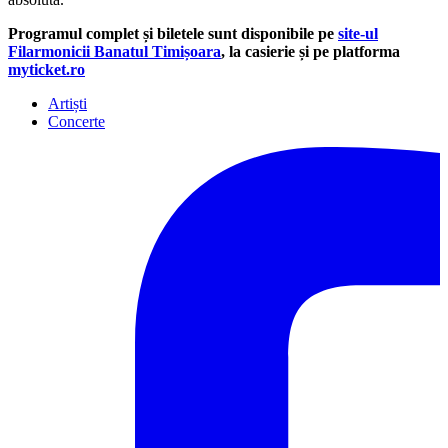
Programul complet și biletele sunt disponibile pe
site-ul
Filarmonicii Banatul Timișoara
, la casierie și pe platforma
myticket.ro
Artiști
Concerte