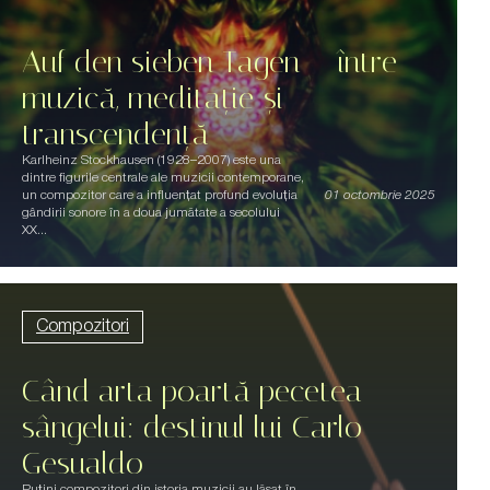
Auf den sieben Tagen – între
muzică, meditație și
transcendență
Karlheinz Stockhausen (1928–2007) este una
dintre figurile centrale ale muzicii contemporane,
un compozitor care a influențat profund evoluția
01 octombrie 2025
gândirii sonore în a doua jumătate a secolului
XX...
Compozitori
Când arta poartă pecetea
sângelui: destinul lui Carlo
Gesualdo
Puțini compozitori din istoria muzicii au lăsat în