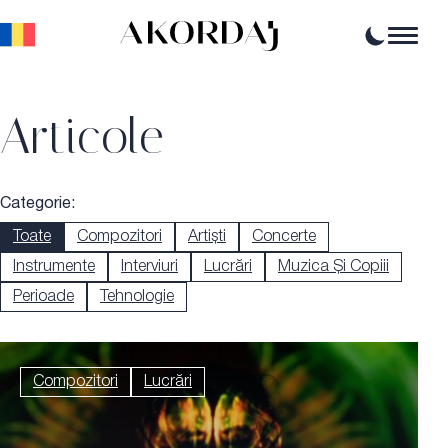
Home
Articole
Articole
Știri
Evenimente
Oportunități profesionale
Resurse
Categorie:
Toate
Compozitori
Artiști
Concerte
Instrumente
Interviuri
Lucrări
Muzica Și Copiii
Perioade
Tehnologie
Compozitori
Lucrări