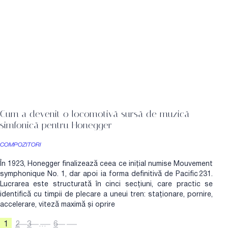
Cum a devenit o locomotivă sursă de muzică
simfonică pentru Honegger
COMPOZITORI
În 1923, Honegger finalizează ceea ce inițial numise Mouvement
symphonique No. 1, dar apoi ia forma definitivă de Pacific 231.
Lucrarea este structurată în cinci secțiuni, care practic se
identifică cu timpii de plecare a uneui tren: staționare, pornire,
accelerare, viteză maximă și oprire
1
2
3
…
6