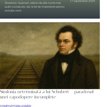
17 septembrie 2025
Stradivari, Guarneri, alături de alte nume mai
puțin cunoscute, dar la fel de importante pentru
evoluția viorii.
Simfonia neterminată a lui Schubert – paradoxul
unei capodopere incomplete
COMPOZITORI
LUCRĂRI