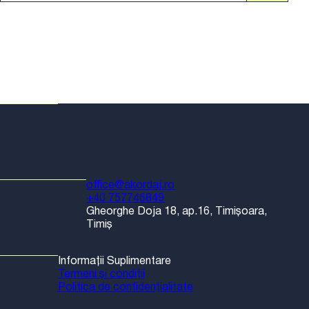
office@akordaj.ro
+40 757746849
Gheorghe Doja 18, ap.16, Timișoara,
Timiș
Informații Suplimentare
Termeni și condiții
Politica de confidențialitate