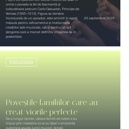
urmă o poveste la fel de fascinantă și
tulburătoare precum Carlo Gesualdo, Principe de
Venosa (1566–1613). Figura sa rămâne
înconjurată de un paradox: este amintit în egală
25 septembrie 2025
măsură pentru rafinamentul și îndrăzneala
creațiilor sale muzicale, cât și pentru un act
sângeros care a marcat definitiv imaginea sa în
posteritate.
Instrumente
Poveștile familiilor care au
creat viorile perfecte
De-a lungul istoriei, câteva familii de lutieri s-au
impus prin măiestria lor și au lăsat o amprentă
puternică asupra lumii muzicii: Amati,