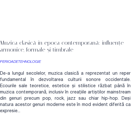
Muzica clasică în epoca contemporană: influențe
armonice, formale și timbrale
PERIOADE
TEHNOLOGIE
De-a lungul secolelor, muzica clasică a reprezentat un reper
fundamental în dezvoltarea culturii sonore occidentale.
Ecourile sale teoretice, estetice și stilistice răzbat până în
muzica contemporană, inclusiv în creațiile artiștilor mainstream
din genuri precum pop, rock, jazz sau chiar hip-hop. Deși
natura acestor genuri moderne este în mod evident diferită ca
expresie...