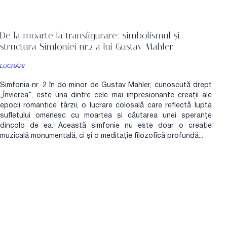
De la moarte la transfigurare: simbolismul și
structura Simfoniei nr.2 a lui Gustav Mahler
LUCRĂRI
Simfonia nr. 2 în do minor de Gustav Mahler, cunoscută drept
„Învierea”, este una dintre cele mai impresionante creații ale
epocii romantice târzii, o lucrare colosală care reflectă lupta
sufletului omenesc cu moartea și căutarea unei speranțe
dincolo de ea. Această simfonie nu este doar o creație
muzicală monumentală, ci și o meditație filozofică profundă...