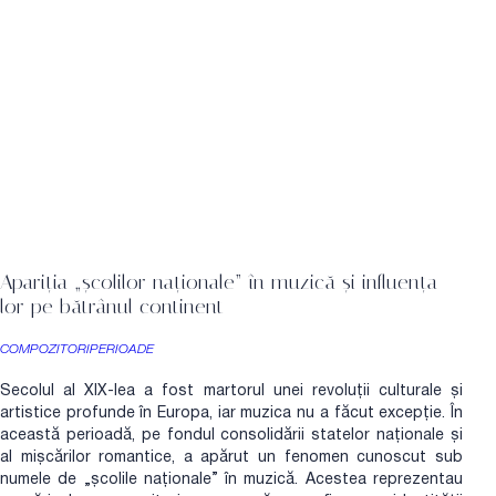
Apariția „școlilor naționale” în muzică și influența
lor pe bătrânul continent
COMPOZITORI
PERIOADE
Secolul al XIX-lea a fost martorul unei revoluții culturale și
artistice profunde în Europa, iar muzica nu a făcut excepție. În
această perioadă, pe fondul consolidării statelor naționale și
al mișcărilor romantice, a apărut un fenomen cunoscut sub
numele de „școlile naționale” în muzică. Acestea reprezentau