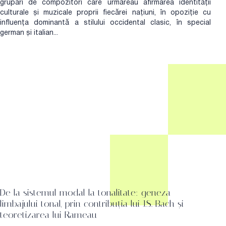
grupări de compozitori care urmăreau afirmarea identității
culturale și muzicale proprii fiecărei națiuni, în opoziție cu
influența dominantă a stilului occidental clasic, în special
german și italian...
De la sistemul modal la tonalitate: geneza
limbajului tonal, prin contribuția lui J.S. Bach și
teoretizarea lui Rameau