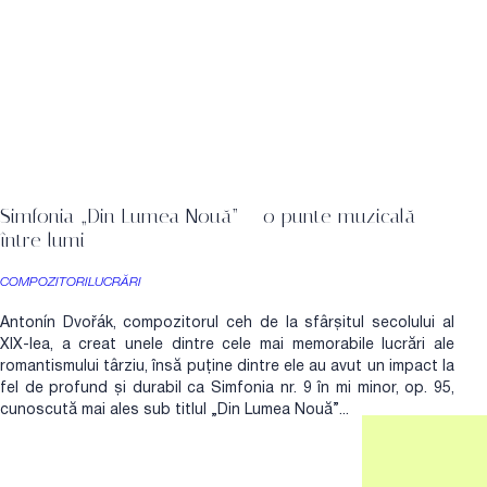
Simfonia „Din Lumea Nouă” – o punte muzicală
între lumi
COMPOZITORI
LUCRĂRI
Antonín Dvořák, compozitorul ceh de la sfârșitul secolului al
XIX-lea, a creat unele dintre cele mai memorabile lucrări ale
romantismului târziu, însă puține dintre ele au avut un impact la
fel de profund și durabil ca Simfonia nr. 9 în mi minor, op. 95,
cunoscută mai ales sub titlul „Din Lumea Nouă”...