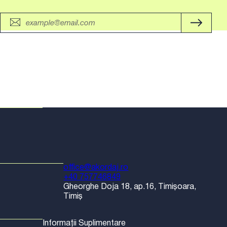
office@akordaj.ro
+40 757746849
Gheorghe Doja 18, ap.16, Timișoara,
Timiș
Informații Suplimentare