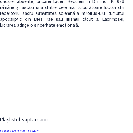
oricărei absențe, oricărei tăceri. Requiem in D minor, K. 626
rămâne și astăzi una dintre cele mai tulburătoare lucrări din
repertoriul sacru. Gravitatea solemnă a Introitus-ului, tumultul
apocaliptic din Dies irae sau lirismul tăcut al Lacrimosei,
lucrarea atinge o sinceritate emoțională.
Playlistul săptămânii
COMPOZITORI
LUCRĂRI