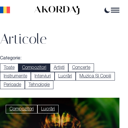
Home
Articole
Articole
Știri
Evenimente
Oportunități profesionale
Resurse
Categorie:
Toate
Compozitori
Artiști
Concerte
Instrumente
Interviuri
Lucrări
Muzica Și Copiii
Perioade
Tehnologie
Compozitori
Lucrări