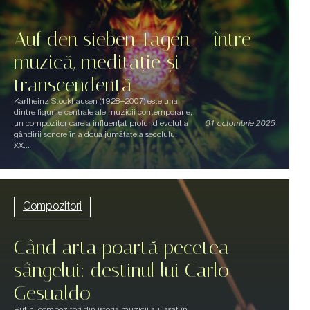
Auf den sieben Tagen – între
muzică, meditație și
transcendență
Karlheinz Stockhausen (1928–2007) este una
dintre figurile centrale ale muzicii contemporane,
un compozitor care a influențat profund evoluția
01 octombrie 2025
gândirii sonore în a doua jumătate a secolului
XX...
Compozitori
Când arta poartă pecetea
sângelui: destinul lui Carlo
Gesualdo
Puțini compozitori din istoria muzicii au lăsat în