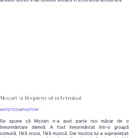
aceste tehnici s-au dovedit eficace în a construi atmosferă.
Mozart și Requiem-ul neterminat
ARTIȘTI
COMPOZITORI
Se spune că Mozart n-a avut parte nici măcar de o
înmormântare demnă. A fost înmormântat într-o groapă
comună, fără cruce, fără muzică. Dar muzica lui a supraviețuit