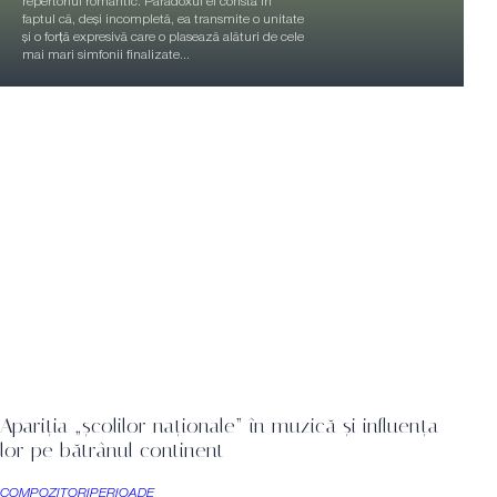
repertoriul romantic. Paradoxul ei constă în
faptul că, deși incompletă, ea transmite o unitate
și o forță expresivă care o plasează alături de cele
mai mari simfonii finalizate...
Apariția „școlilor naționale” în muzică și influența
lor pe bătrânul continent
COMPOZITORI
PERIOADE