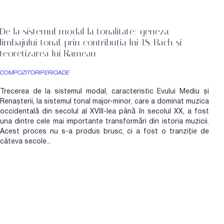
De la sistemul modal la tonalitate: geneza
limbajului tonal, prin contribuția lui J.S. Bach și
teoretizarea lui Rameau
COMPOZITORI
PERIOADE
Trecerea de la sistemul modal, caracteristic Evului Mediu și
Renașterii, la sistemul tonal major-minor, care a dominat muzica
occidentală din secolul al XVIII-lea până în secolul XX, a fost
una dintre cele mai importante transformări din istoria muzicii.
Acest proces nu s-a produs brusc, ci a fost o tranziție de
câteva secole...