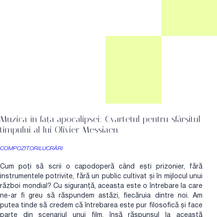
Muzica în fața apocalipsei: Cvartetul pentru sfârșitul
timpului al lui Olivier Messiaen
COMPOZITORI
LUCRĂRI
Cum poți să scrii o capodoperă când ești prizonier, fără
instrumentele potrivite, fără un public cultivat și în mijlocul unui
război mondial? Cu siguranță, aceasta este o întrebare la care
ne-ar fi greu să răspundem astăzi, fiecăruia dintre noi. Am
putea tinde să credem că întrebarea este pur filosofică și face
parte din scenariul unui film, însă răspunsul la această