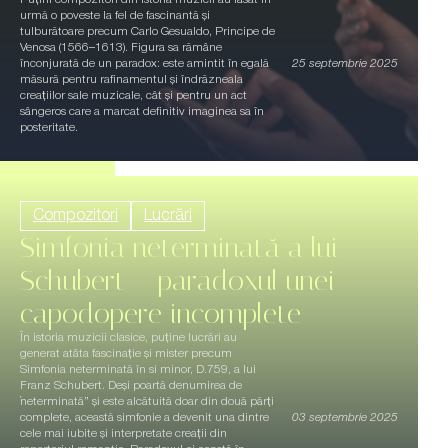
urmă o poveste la fel de fascinantă și
tulburătoare precum Carlo Gesualdo, Principe de
Venosa (1566–1613). Figura sa rămâne
înconjurată de un paradox: este amintit în egală
25 septembrie 2025
măsură pentru rafinamentul și îndrăzneala
creațiilor sale muzicale, cât și pentru un act
sângeros care a marcat definitiv imaginea sa în
posteritate.
Compozitori
Lucrări
Simfonia neterminată a lui
Schubert – paradoxul unei
capodopere incomplete
În istoria muzicii clasice, puține lucrări au
generat atâta fascinație și mister precum
Simfonia neterminată în si minor, D.759, a lui
Franz Schubert. Deși poartă denumirea de
„neterminată” și este alcătuită doar din două părți
complete, această simfonie a devenit una dintre
03 septembrie 2025
cele mai iubite și interpretate creații din