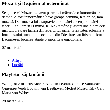
Mozart și Requiem-ul neterminat
Se spune că Mozart n-a avut parte nici măcar de o înmormântare
demnă. A fost înmormântat într-o groapă comună, fără cruce, fără
muzică. Dar muzica lui a supraviețuit oricărei absențe, oricărei
tăceri. Requiem in D minor, K. 626 rămâne și astăzi una dintre cele
mai tulburătoare lucrări din repertoriul sacru. Gravitatea solemnă a
Introitus-ului, tumultul apocaliptic din Dies irae sau lirismul tăcut al
Lacrimosei, lucrarea atinge o sinceritate emoțională.
07 mai 2025
Artiști
Lucrări
Playlistul săptămânii
Wolfgand Amadeus Mozart Antonin Dvorak Camille Saint-Saens
Giuseppe Verdi Ludwig van Beethoven Modest Mussorgsky Carl
Maria von Weber
28 martie 2025