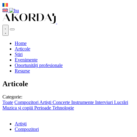
Home
Articole
Știri
Evenimente
Oportunități profesionale
Resurse
Articole
Categorie:
Toate
Compozitori
Artiști
Concerte
Instrumente
Interviuri
Lucrări
Muzica și copiii
Perioade
Tehnologie
Artiști
Compozitori